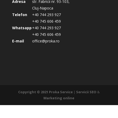
Adresa
str. Fabricii nr. 93-103,
Cluj-Napoca
Telefon
+40 744 293 927
+40 745 606 459
Whatsapp
+40 744 293 927
+40 745 606 459
E-mail
office@proka.ro
Copyright © 2021
Proka Service
|
Servicii SEO
&
Marketing online