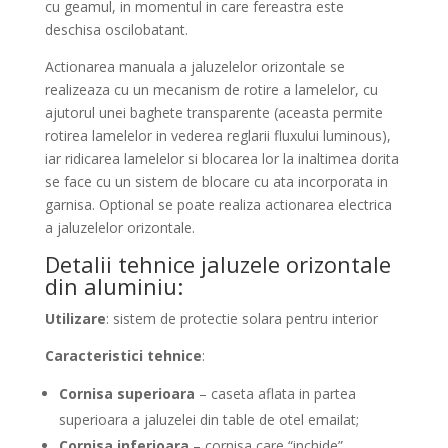
cu geamul, in momentul in care fereastra este
deschisa oscilobatant.
Actionarea manuala a jaluzelelor orizontale se
realizeaza cu un mecanism de rotire a lamelelor, cu
ajutorul unei baghete transparente (aceasta permite
rotirea lamelelor in vederea reglarii fluxului luminous),
iar ridicarea lamelelor si blocarea lor la inaltimea dorita
se face cu un sistem de blocare cu ata incorporata in
garnisa. Optional se poate realiza actionarea electrica
a jaluzelelor orizontale.
Detalii tehnice jaluzele orizontale
din aluminiu:
Utilizare
: sistem de protectie solara pentru interior
Caracteristici tehnice
:
Cornisa superioara
– caseta aflata in partea
superioara a jaluzelei din table de otel emailat;
Cornisa inferioara
– cornisa care “inchide”