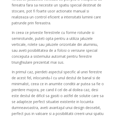
fereatra fara sa necesite un spatiu special destinat de
stocare, pot fi foarte usor actionate manual si
realizeaza un control eficient
a intensitatii luminii care
patrunde prin fereastra.
In ceea ce priveste ferestrele cu forme rotunde si
semirotunde, puteti opta pentru a utiliza jaluzele
verticale, rolete sau jaluzele orizontale din aluminiu,
sau aveti posibilitatea de a folosi o versiune special
conceputa a sistemului automat pentru ferestre
triunghiulare prezentat mai sus.
In primul caz, pierdeti aspectul specific al unei ferestre
de acest fel, inlocuindu-l cu unul destul de banal si de
minimalist, ceea ce in anumite conditii ar putea sa fie o
pierdere majora, pe cand il cel de-al doilea caz, desi
este destul de dificil sa gasiti o astfel de solutie care sa
se adapteze perfect situatiei existente in
locuinta
dumneavoastra, aveti avantajul unui design deosebit,
perfect pus in valoare si a posibilitatii creerii unui spatiu