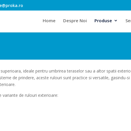
ce@proka.ro
Home
Despre Noi
Produse
Ser
 superioara, ideale pentru umbrirea teraselor sau a altor spatii exterio
steme de prindere, aceste rulouri sunt practice si versatile, gasindu-si
terioare.
te variante de rulouri exterioare: