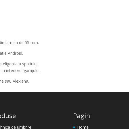
din lamela de 55 mm.
atie Android.
teligenta a spatiului.
in interiorul garajului.
ne sau Alexiana.
oduse
Pagini
hnica de umbrire
Home