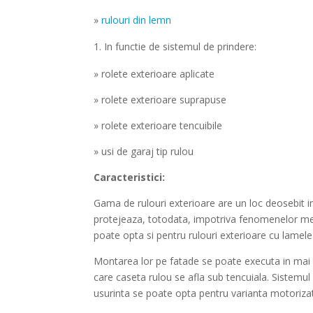
»
rulouri din lemn
In functie de sistemul de prindere:
»
rolete exterioare aplicate
» r
olete exterioare suprapuse
»
rolete exterioare tencuibile
» u
si de garaj tip rulou
Caracteristici:
Gama de rulouri exterioare are un loc deosebit i
protejeaza, totodata, impotriva fenomenelor met
poate opta si pentru rulouri exterioare cu lamele 
Montarea lor pe fatade se poate executa in mai m
care caseta rulou se afla sub tencuiala. Sistemu
usurinta se poate opta pentru varianta motoriza