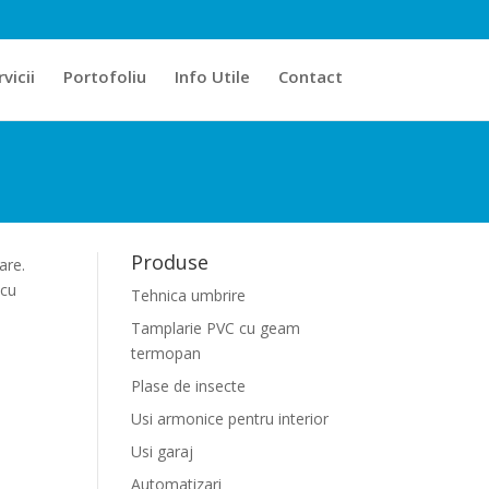
vicii
Portofoliu
Info Utile
Contact
Produse
are.
 cu
Tehnica umbrire
Tamplarie PVC cu geam
termopan
Plase de insecte
Usi armonice pentru interior
Usi garaj
Automatizari