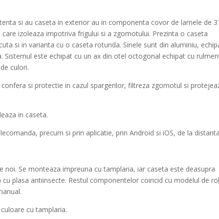
stenta si au caseta in exterior au in componenta covor de lamele de 3
are izoleaza impotriva frigului si a zgomotului. Prezinta o caseta
cuta si in varianta cu o caseta rotunda. Sinele sunt din aluminiu, echip
na. Sistemul este echipat cu un ax din otel octogonal echipat cu rulmen
de culori.
confera si protectie in cazul spargerilor, filtreza zgomotul si protejea
leaza in caseta.
ecomanda, precum si prin aplicatie, prin Android si iOS, de la distanta
ile noi. Se monteaza impreuna cu tamplaria, iar caseta este deasupra
pa cu plasa antiinsecte. Restul componentelor coincid cu modelul de ro
 manual.
 culoare cu tamplaria.