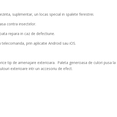
ezinta, suplimentar, un locas special in spalete ferestrei.
asa contra insectelor.
oata repara in caz de defectiune.
u telecomanda, prin aplicatie Android sau iOS.
orice tip de amenajare exterioara. Paleta generoasa de culori pusa la
louri exterioare intr-un accesoriu de efect.