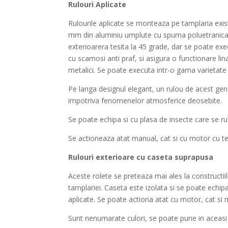
Rulouri Aplicate
Rulourile aplicate se monteaza pe tamplaria exi
mm din aluminiu umplute cu spuma poluetranica c
exterioarera tesita la 45 grade, dar se poate exe
cu scamosi anti praf, si asigura o functionare li
metalici. Se poate executa intr-o gama varietate 
Pe langa designul elegant, un rulou de acest gen 
impotriva fenomenelor atmosferice deosebite.
Se poate echipa si cu plasa de insecte care se ru
Se actioneaza atat manual, cat si cu motor cu tel
Rulouri exterioare cu caseta suprapusa
Aceste rolete se preteaza mai ales la constructi
tamplariei. Caseta este izolata si se poate echi
aplicate. Se poate actiona atat cu motor, cat si
Sunt nenumarate culori, se poate pune in aceasi