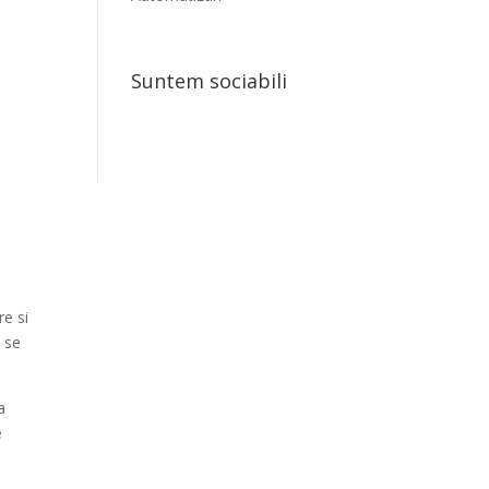
Suntem sociabili
re si
 se
a
e