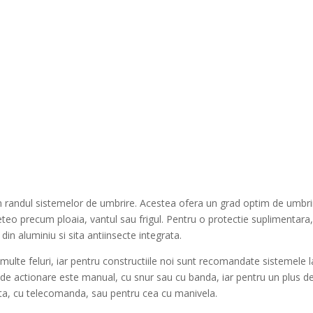
n randul sistemelor de umbrire. Acestea ofera un grad optim de umbri
eo precum ploaia, vantul sau frigul. Pentru o protectie suplimentara,
din aluminiu si sita antiinsecte integrata.
ulte feluri, iar pentru constructiile noi sunt recomandate sistemele l
l de actionare este manual, cu snur sau cu banda, iar pentru un plus d
ta, cu telecomanda, sau pentru cea cu manivela.