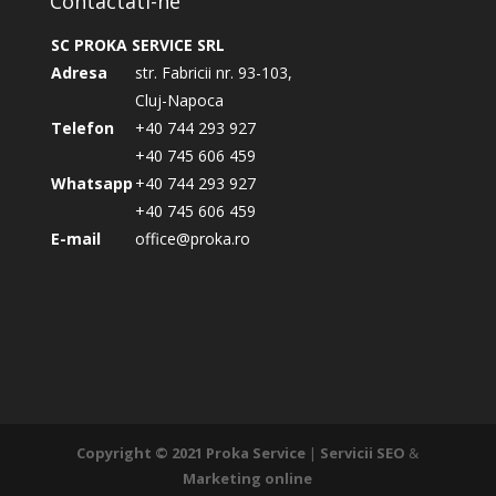
Contactati-ne
SC PROKA SERVICE SRL
Adresa
str. Fabricii nr. 93-103,
Cluj-Napoca
Telefon
+40 744 293 927
+40 745 606 459
Whatsapp
+40 744 293 927
+40 745 606 459
E-mail
office@proka.ro
Copyright © 2021
Proka Service
|
Servicii SEO
&
Marketing online