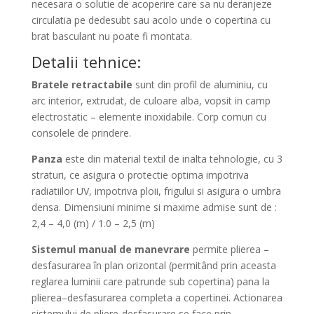
necesara o solutie de acoperire care sa nu deranjeze
circulatia pe dedesubt sau acolo unde o copertina cu
brat basculant nu poate fi montata.
Detalii tehnice:
Bratele retractabile
sunt din profil de aluminiu, cu
arc interior, extrudat, de culoare alba, vopsit in camp
electrostatic – elemente inoxidabile. Corp comun cu
consolele de prindere.
Panza
este din material textil de inalta tehnologie, cu 3
straturi, ce asigura o protectie optima impotriva
radiatiilor UV, impotriva ploii, frigului si asigura o umbra
densa. Dimensiuni minime si maxime admise sunt de :
2,4 – 4,0 (m) / 1.0 – 2,5 (m)
Sistemul manual de manevrare
permite plierea –
desfasurarea în plan orizontal (permitând prin aceasta
reglarea luminii care patrunde sub copertina) pana la
plierea–desfasurarea completa a copertinei.
Actionarea
sistemului de pliere-desfasurare se face prin