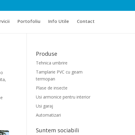
vicii
Portofoliu
Info Utile
Contact
Produse
Tehnica umbrire
Tamplarie PVC cu geam
 o
termopan
ita,
Plase de insecte
Usi armonice pentru interior
ie
Usi garaj
Automatizari
Suntem sociabili