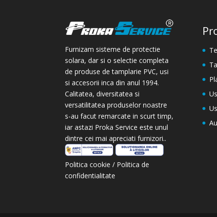
Pr
Furnizam sisteme de protectie
Te
solara, dar si o selectie completa
Ta
de produse de tamplarie PVC, usi
Pl
si accesorii inca din anul 1994.
Us
Calitatea, diversitatea si
versatilitatea produselor noastre
Us
s-au facut remarcate in scurt timp,
Au
iar astazi Proka Service este unul
dintre cei mai apreciati furnizori..
Politica cookie
/
Politica de
confidentialitate