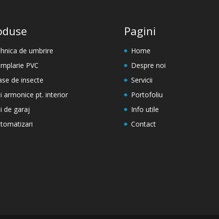
oduse
Pagini
hnica de umbrire
Home
mplarie PVC
Despre noi
ase de insecte
Servicii
i armonice pt. interior
Portofoliu
i de garaj
Info utile
tomatizari
Contact