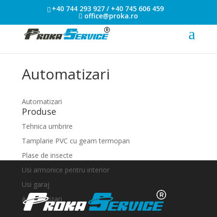
+40 744 293 927 / +40 745 606 459
office@proka.ro
Automatizari
Automatizari
Produse
Tehnica umbrire
Tamplarie PVC cu geam termopan
Plase de insecte
Usi armonice pentru interior
Usi garaj
Automatizari